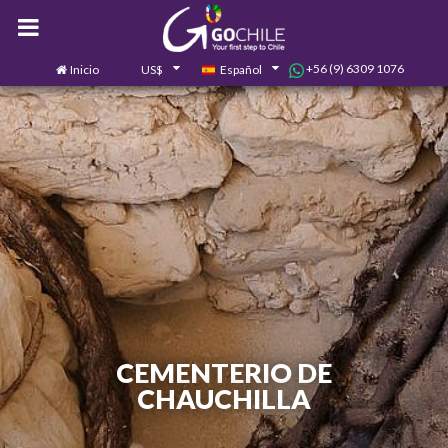
+56 (9) 6309 1076
Inicio
US$
Español
0
Contáctanos
CEMENTERIO DE
CHAUCHILLA