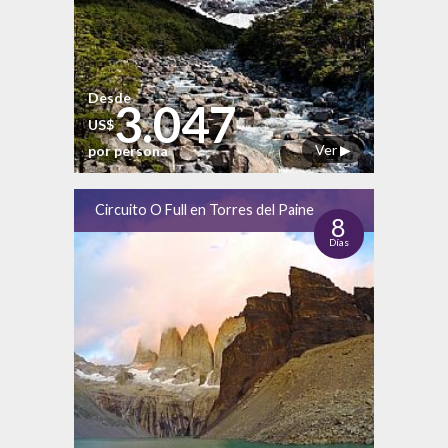
Desde
3.047
US$
Ver ▶
por persona
Circuito O Full en Torres del Paine
8
Días