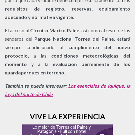
por lo que cada visitante debe cumplir estrictamente con los
requisitos de registro, reservas, equipamiento
adecuado y normativa vigente
.
El acceso al
Circuito Macizo Paine
, así como al resto de los
senderos del
Parque Nacional Torres del Paine
, estará
siempre condicionado al
cumplimiento del nuevo
protocolo
, a las
condiciones meteorológicas del
momento
y a la
evaluación permanente de los
guardaparques en terreno
.
También te puede interesar:
Los esenciales de Iquique, la
joya del norte de Chile
VIVE LA EXPERIENCIA
Lo mejor de Torres del Paine y
Patagonia - Full con hotel