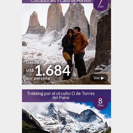
7
Costaustralis y Cabo de Hornos
Días
Desde
1.684
US$
Ver ▶
por persona
Trekking por el circuito O de Torres
del Paine
8
Días