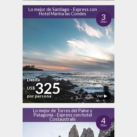
Lo mejor de Santiago - Express con
Hotel Marina las Condes
3
Días
Desde
325
US$
Ver ▶
por persona
Lo mejor de Torres del Paine y
Patagonia - Express con hotel
4
Costaustralis
Días