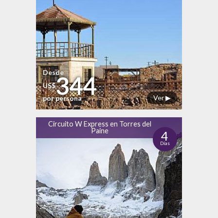
Desde
344
US$
Ver ▶
por persona
Circuito W Express en Torres del
Paine
4
Días