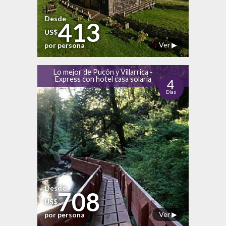
Desde
413
US$
Ver ▶
por persona
Lo mejor de Pucón y Villarrica -
Express con hotel casa solaria
4
Días
Desde
708
US$
Ver ▶
por persona