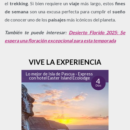
el
trekking
. Si bien requiere un
viaje
más largo, estos
fines
de semana
son una excusa perfecta para cumplir el
sueño
de conocer uno de los
paisajes
más icónicos del planeta.
También te puede interesar:
Desierto Florido 2025: Se
espera una floración excepcional para esta temporada
VIVE LA EXPERIENCIA
Lo mejor de Isla de Pascua - Express
con hotel Easter Island Ecolodge
4
Días