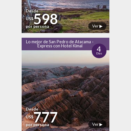
Desde
598
US$
Ver ▶
por persona
Lo mejor de San Pedro de Atacama -
Express con Hotel Kimal
4
Días
Desde
777
US$
Ver ▶
por persona