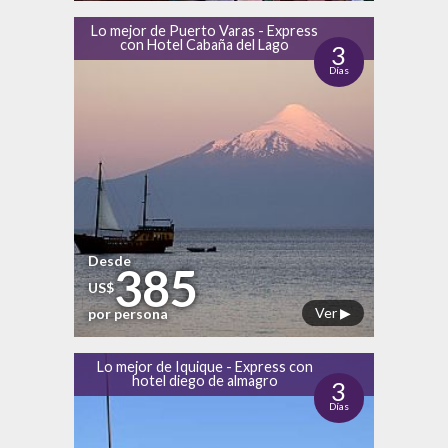
Lo mejor de Puerto Varas - Express
con Hotel Cabaña del Lago
3
Días
Desde
385
US$
Ver ▶
por persona
Lo mejor de Iquique - Express con
hotel diego de almagro
3
Días