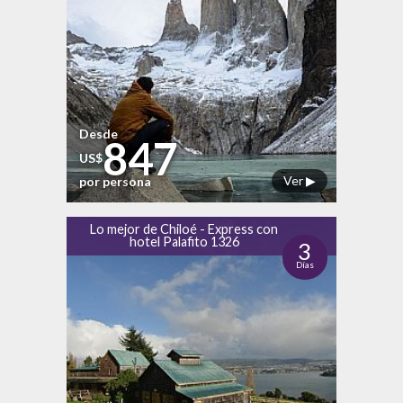
Desde
847
US$
Ver ▶
por persona
Lo mejor de Chiloé - Express con
hotel Palafito 1326
3
Días