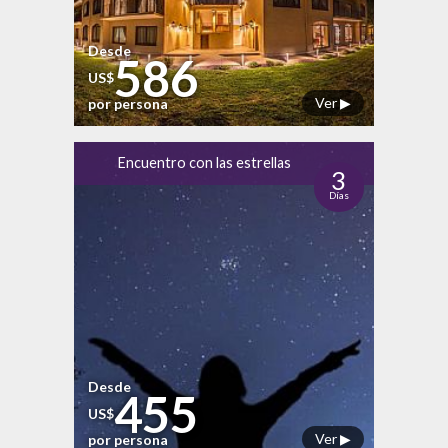
Desde
586
US$
Ver ▶
por persona
Encuentro con las estrellas
3
Días
Desde
455
US$
Ver ▶
por persona