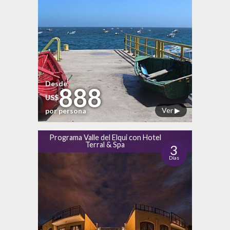
Desde
888
US$
Ver ▶
por persona
Programa Valle del Elqui con Hotel
Terral & Spa
3
Días