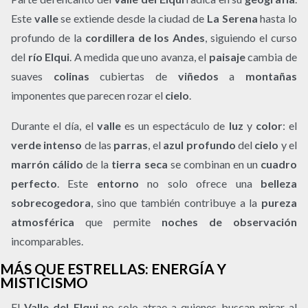
Este
valle
se extiende desde la ciudad de
La Serena
hasta lo
profundo de la
cordillera de los Andes
, siguiendo el curso
del
río Elqui
. A medida que uno avanza, el
paisaje
cambia de
suaves
colinas
cubiertas de
viñedos
a
montañas
imponentes que parecen rozar el
cielo
.
Durante el día, el
valle
es un espectáculo de
luz
y
color
: el
verde intenso
de las
parras
, el
azul profundo
del
cielo
y el
marrón cálido
de la
tierra seca
se combinan en un
cuadro
perfecto
. Este
entorno
no solo ofrece una
belleza
sobrecogedora
, sino que también contribuye a la
pureza
atmosférica
que permite
noches de observación
incomparables.
MÁS QUE ESTRELLAS: ENERGÍA Y
MISTICISMO
El
Valle del Elqui
no solo atrae a quienes buscan mirar al