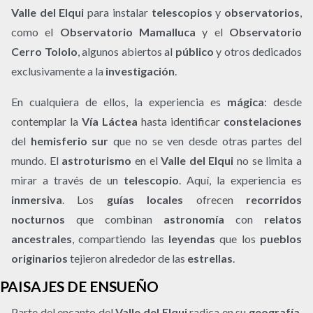
Valle del Elqui
para instalar
telescopios
y
observatorios
,
como el
Observatorio Mamalluca
y el
Observatorio
Cerro Tololo
, algunos abiertos al
público
y otros dedicados
exclusivamente a la
investigación
.
En cualquiera de ellos, la experiencia es
mágica
: desde
contemplar la
Vía Láctea
hasta identificar
constelaciones
del
hemisferio sur
que no se ven desde otras partes del
mundo. El
astroturismo
en el
Valle del Elqui
no se limita a
mirar a través de un
telescopio
. Aquí, la experiencia es
inmersiva
. Los
guías locales
ofrecen
recorridos
nocturnos
que combinan
astronomía
con
relatos
ancestrales
, compartiendo las
leyendas
que los
pueblos
originarios
tejieron alrededor de las
estrellas
.
PAISAJES DE ENSUEÑO
Parte del encanto del
Valle del Elqui
radica en su
geografía
.