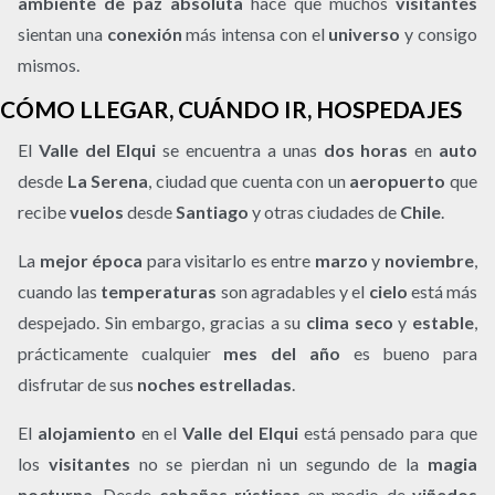
ambiente de paz absoluta
hace que muchos
visitantes
sientan una
conexión
más intensa con el
universo
y consigo
mismos.
CÓMO LLEGAR, CUÁNDO IR, HOSPEDAJES
El
Valle del Elqui
se encuentra a unas
dos horas
en
auto
desde
La Serena
, ciudad que cuenta con un
aeropuerto
que
recibe
vuelos
desde
Santiago
y otras ciudades de
Chile
.
La
mejor época
para visitarlo es entre
marzo
y
noviembre
,
cuando las
temperaturas
son agradables y el
cielo
está más
despejado. Sin embargo, gracias a su
clima seco
y
estable
,
prácticamente cualquier
mes del año
es bueno para
disfrutar de sus
noches estrelladas
.
El
alojamiento
en el
Valle del Elqui
está pensado para que
los
visitantes
no se pierdan ni un segundo de la
magia
nocturna
. Desde
cabañas rústicas
en medio de
viñedos