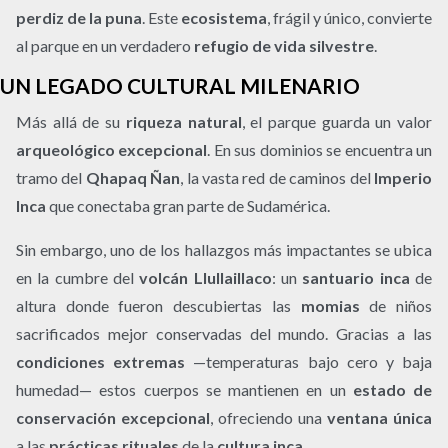
perdiz de la puna
. Este
ecosistema
, frágil y único, convierte
al parque en un verdadero
refugio de vida silvestre
.
UN LEGADO CULTURAL MILENARIO
Más allá de su
riqueza natural
, el parque guarda un valor
arqueológico excepcional
. En sus dominios se encuentra un
tramo del
Qhapaq Ñan
, la vasta red de caminos del
Imperio
Inca
que conectaba gran parte de Sudamérica.
Sin embargo, uno de los hallazgos más impactantes se ubica
en la cumbre del
volcán Llullaillaco
: un
santuario inca
de
altura donde fueron descubiertas las
momias
de niños
sacrificados mejor conservadas del mundo. Gracias a las
condiciones extremas
—temperaturas bajo cero y baja
humedad— estos cuerpos se mantienen en un
estado de
conservación excepcional
, ofreciendo una
ventana única
a las
prácticas rituales
de la
cultura inca
.