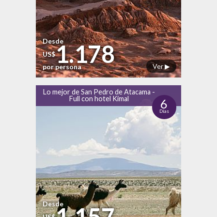
Desde
1.178
US$
Ver ▶
por persona
Lo mejor de San Pedro de Atacama -
Full con hotel Kimal
6
Días
Desde
1.157
US$