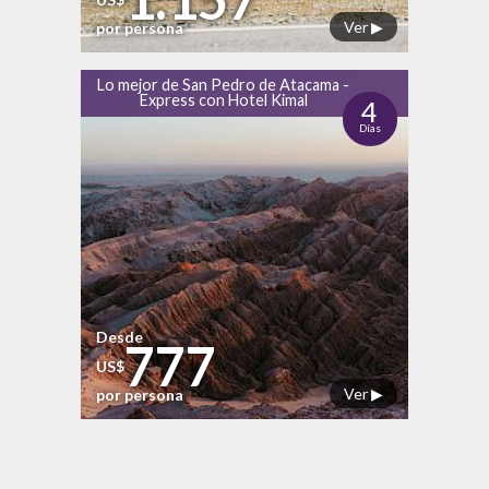
Ver ▶
por persona
Lo mejor de San Pedro de Atacama -
Express con Hotel Kimal
4
Días
Desde
777
US$
Ver ▶
por persona