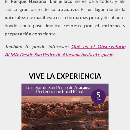
El
Parque Nacional Llullaillaco
no es para todos, y ahí
radica gran parte de su
atractivo
. Es un lugar donde la
naturaleza
se manifiesta en su forma más
pura
y desafiante,
donde cada paso implica
respeto por el entorno
y
preparación consciente
.
También te puede interesar:
Qué es el Observatorio
ALMA: Desde San Pedro de Atacama hasta el espacio
VIVE LA EXPERIENCIA
Lo mejor de San Pedro de Atacama -
Perfecto con hotel Kimal
5
Días