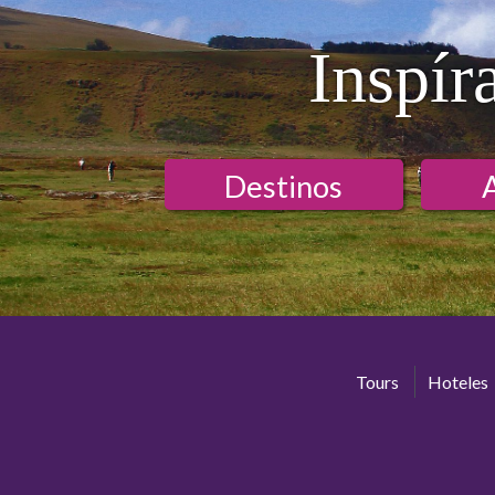
Inspír
Destinos
Tours
Hoteles