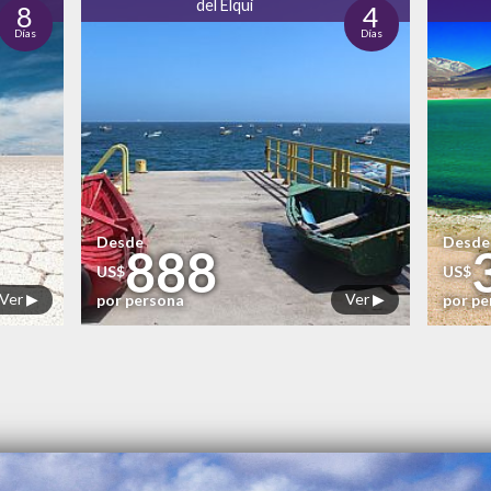
del Elqui
8
4
Días
Días
Desde
Desde
888
US$
US$
Ver ▶
Ver ▶
por persona
por p