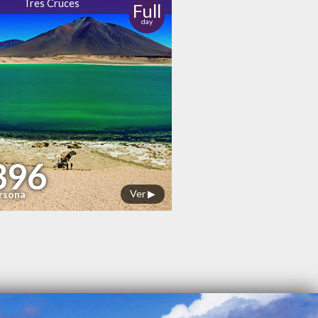
Tres Cruces
Full
day
396
Ver ▶
ersona