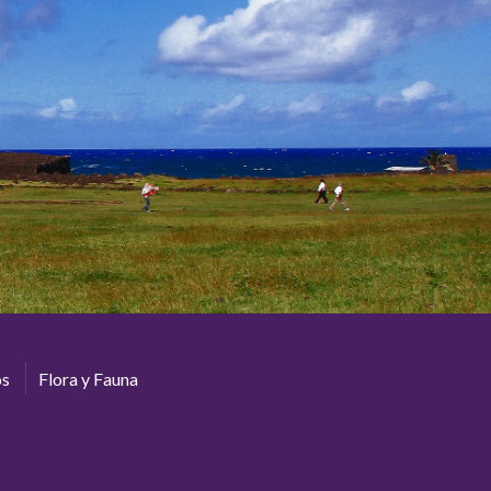
os
Flora y Fauna