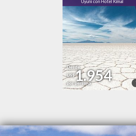
Uyuni con Hotel Kimal
Desde
1.954
US$
por persona