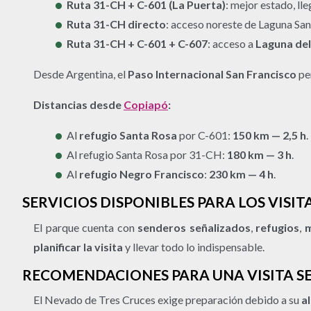
Ruta 31-CH + C-601 (La Puerta)
: mejor estado, ll
Ruta 31-CH directo
: acceso noreste de Laguna San
Ruta 31-CH + C-601 + C-607
: acceso a
Laguna del
Desde Argentina, el
Paso Internacional San Francisco
per
Distancias desde
Copiapó
:
Al
refugio Santa Rosa
por C-601:
150 km — 2,5 h
.
Al refugio Santa Rosa por 31-CH:
180 km — 3 h
.
Al
refugio Negro Francisco
:
230 km — 4 h
.
SERVICIOS DISPONIBLES PARA LOS VISI
El parque cuenta con
senderos señalizados
,
refugios
,
m
planificar la visita
y llevar todo lo indispensable.
RECOMENDACIONES PARA UNA VISITA S
El Nevado de Tres Cruces exige preparación debido a su
a