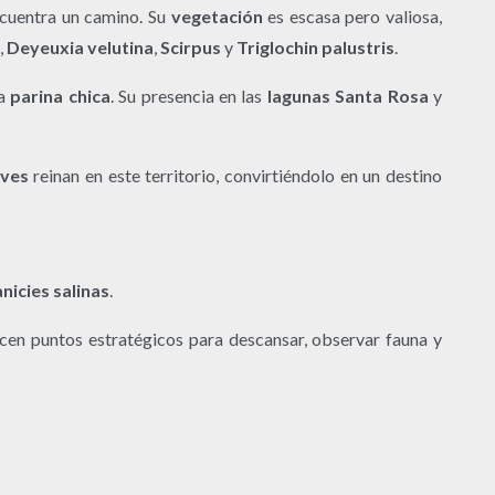
ncuentra un camino. Su
vegetación
es escasa pero valiosa,
,
Deyeuxia velutina
,
Scirpus
y
Triglochin palustris
.
la
parina chica
. Su presencia en las
lagunas Santa Rosa
y
ves
reinan en este territorio, convirtiéndolo en un destino
anicies salinas
.
cen puntos estratégicos para descansar, observar fauna y