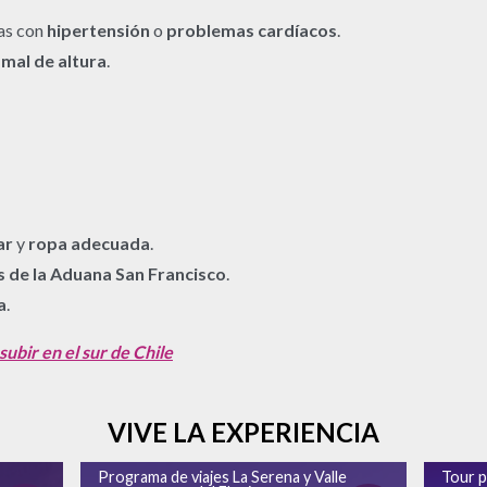
as con
hipertensión
o
problemas cardíacos
.
e
mal de altura
.
ar
y
ropa adecuada
.
 de la Aduana San Francisco
.
a
.
subir en el sur de Chile
VIVE LA EXPERIENCIA
Programa de viajes La Serena y Valle
Tour p