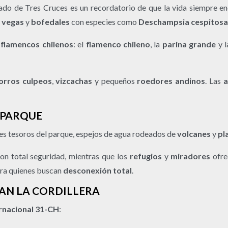
vado de Tres Cruces es un recordatorio de que la vida siempre e
n
vegas
y
bofedales
con especies como
Deschampsia cespitosa
 flamencos chilenos
: el
flamenco chileno
, la
parina grande
y 
orros culpeos
,
vizcachas
y pequeños
roedores andinos
. Las
a
 PARQUE
es tesoros del parque, espejos de agua rodeados de
volcanes
y
pl
on total seguridad, mientras que los
refugios
y
miradores
ofre
para quienes buscan
desconexión total
.
AN LA CORDILLERA
ernacional 31-CH
: