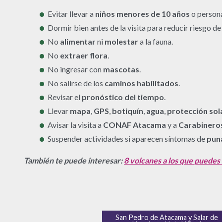
Evitar llevar a
niños menores de 10 años
o person
Dormir bien antes de la visita para reducir riesgo d
No
alimentar
ni
molestar
a la fauna.
No
extraer flora
.
No ingresar con
mascotas
.
No salirse de los
caminos habilitados
.
Revisar el
pronóstico del tiempo
.
Llevar
mapa
,
GPS
,
botiquín
,
agua
,
protección sol
Avisar la visita a
CONAF Atacama
y a
Carabineros
Suspender actividades si aparecen síntomas de
pun
También te puede interesar:
8 volcanes a los que puedes 
San Pedro de Atacama y Salar de