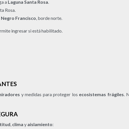
ega a
Laguna Santa Rosa
.
ta Rosa.
 Negro Francisco
, borde norte.
mite ingresar si está habilitado.
TANTES
iradores
y medidas para proteger los
ecosistemas frágiles
. 
EGURA
ltitud
,
clima
y
aislamiento
: