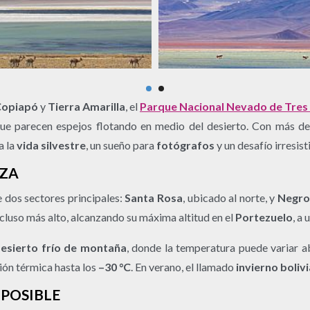
Copiapó
y
Tierra Amarilla
, el
Parque Nacional Nevado de Tres
ue parecen espejos flotando en medio del desierto. Con más d
a la
vida silvestre
, un sueño para
fotógrafos
y un desafío irresis
EZA
dos sectores principales:
Santa Rosa
, ubicado al norte, y
Negro
ncluso más alto, alcanzando su máxima altitud en el
Portezuelo
, a
esierto frío de montaña
, donde la temperatura puede variar a
ción térmica hasta los
–30 °C
. En verano, el llamado
invierno boliv
MPOSIBLE