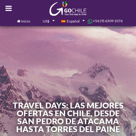
+56 (9) 6309 1076
Inicio
US$
Español
0
Contáctanos
TRAVEL DAYS: LAS MEJORES
OFERTAS EN CHILE, DESDE
SAN PEDRO DE ATACAMA
HASTA TORRES DEL PAINE