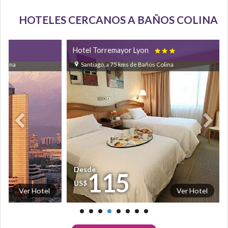
HOTELES CERCANOS A BAÑOS COLINA
Hotel Torremayor Lyon


Colina
Santiago, a 75 kms de Baños Colina
Desde
115
US$
Ver Hotel
Ver Hotel