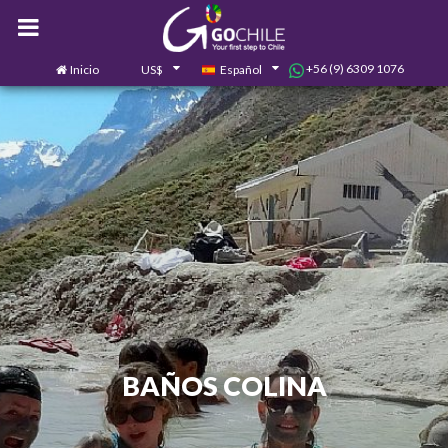
+56 (9) 6309 1076
Inicio
US$
Español
0
Contáctanos
BAÑOS COLINA