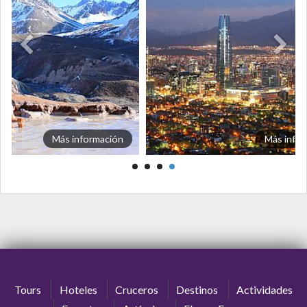
Más información
Más info
Tours
Hoteles
Cruceros
Destinos
Actividades