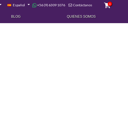
0
+56 (9) 6309 1076
Español
Contáctanos
BLOG
QUIENES SOMOS