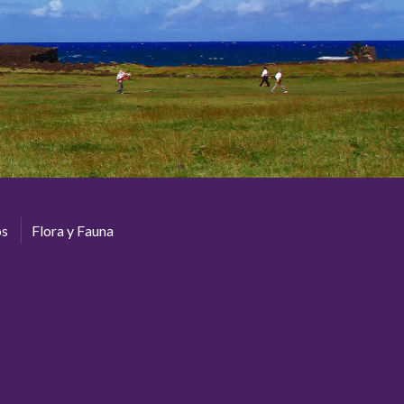
os
Flora y Fauna