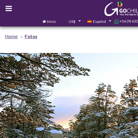
+56 (9) 63
Inicio
US$
Español
Home
Fotos