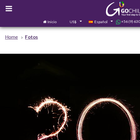
+56 (9) 63
Inicio
US$
Español
Home
Fotos