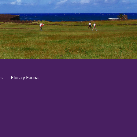
os
Flora y Fauna