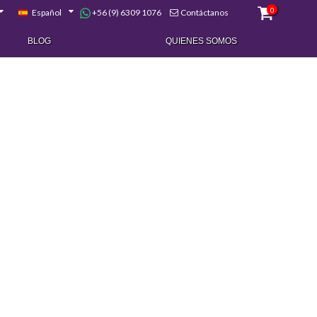
0
+56 (9) 6309 1076
Español
Contáctanos
BLOG
QUIENES SOMOS