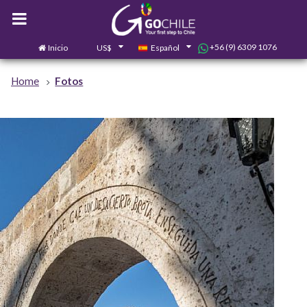
+56 (9) 6309 1076
Inicio
US$
Español
0
Contáctanos
Home
Fotos