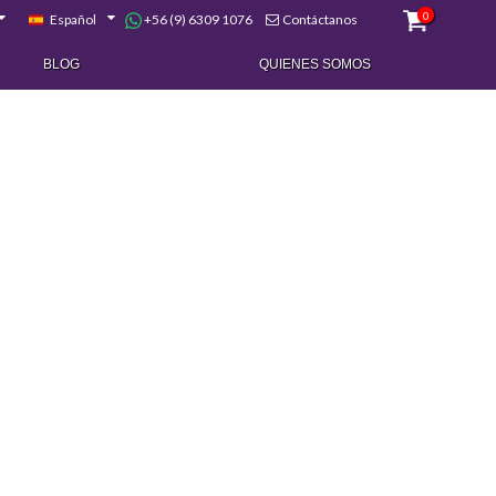
0
+56 (9) 6309 1076
Español
Contáctanos
BLOG
QUIENES SOMOS