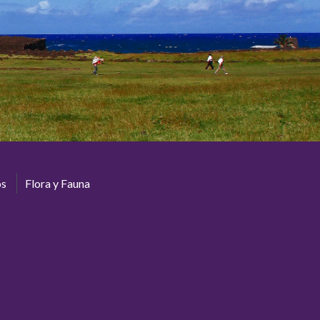
os
Flora y Fauna