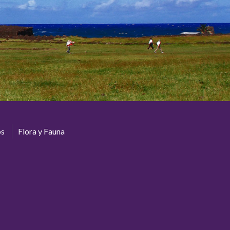
os
Flora y Fauna