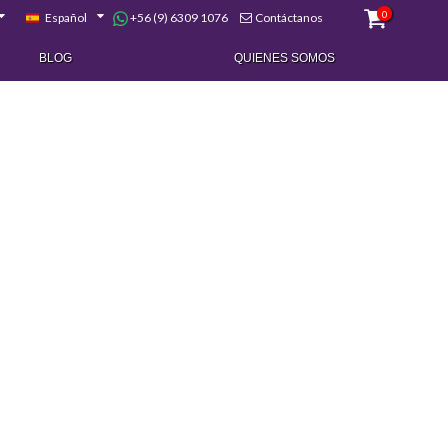
0
+56 (9) 6309 1076
Español
Contáctanos
BLOG
QUIENES SOMOS