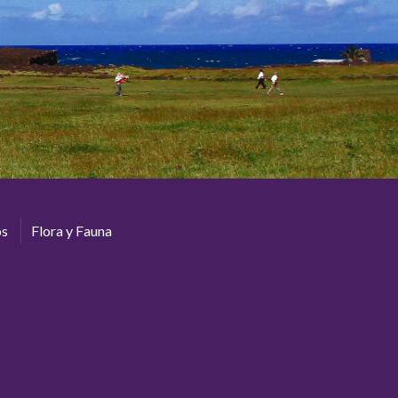
os
Flora y Fauna