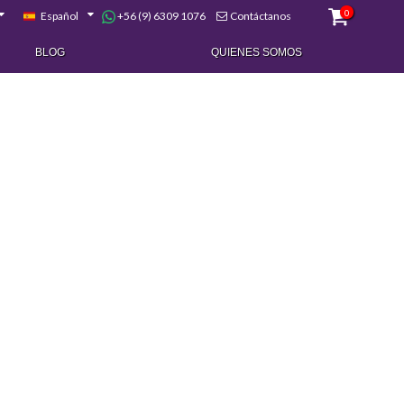
0
+56 (9) 6309 1076
Español
Contáctanos
BLOG
QUIENES SOMOS