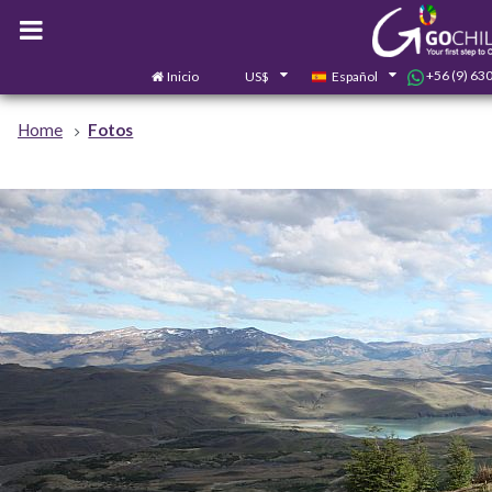
+56 (9) 63
Inicio
US$
Español
Home
Fotos