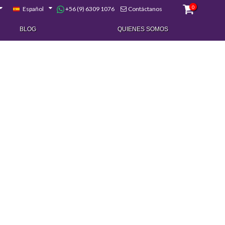
0
+56 (9) 6309 1076
Español
Contáctanos
BLOG
QUIENES SOMOS