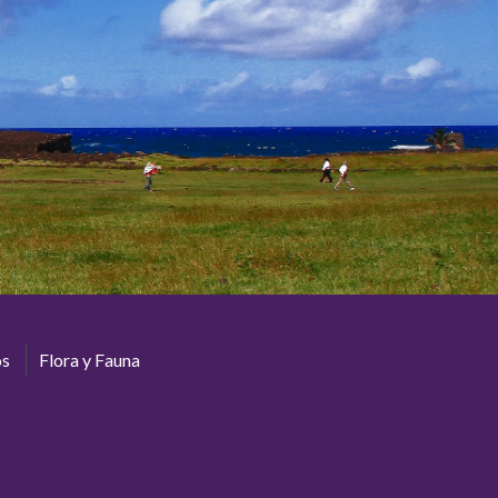
os
Flora y Fauna