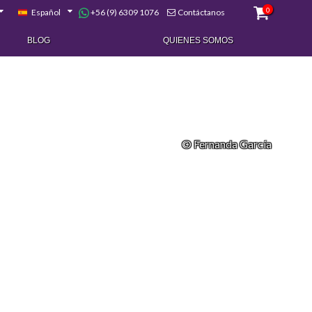
0
+56 (9) 6309 1076
Español
Contáctanos
BLOG
QUIENES SOMOS
© Fernanda García