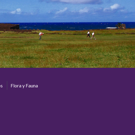
os
Flora y Fauna