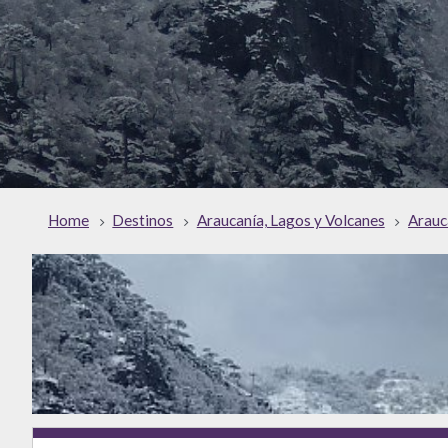
Home
Destinos
Araucanía, Lagos y Volcanes
Arauc