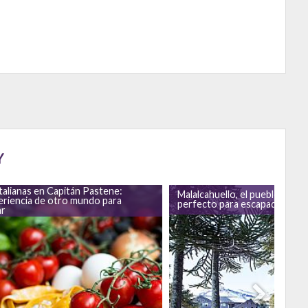
Y
talianas en Capitán Pastene:
Malalcahuello, el pueblo de b
eriencia de otro mundo para
perfecto para escapadas de i
ar