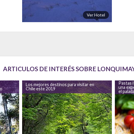
Ver Hotel
ARTICULOS DE INTERÉS SOBRE LONQUIMA
Pastas i
Los mejores destinos para visitar en
una exp
no
Chile este 2019
el palad