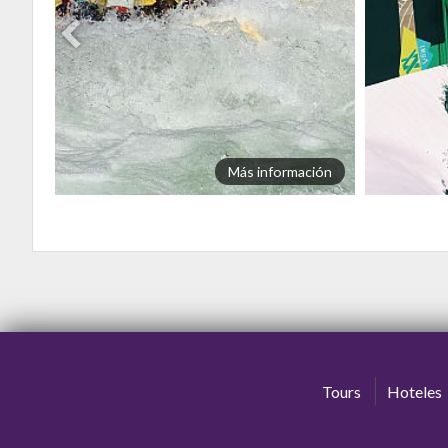
ión
Más información
Tours
Hoteles