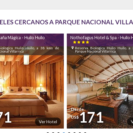
ELES CERCANOS A PARQUE NACIONAL VILL
Hotel & Spa - Huilo Huilo
Malalcahuello Thermal Resort & S

ologica Huilo Huilo, a 38 kms de
Temuco, a 83 kms de Parque Nacional V
onal Villarrica
Desde
71
200
US$
Ver Hotel
V