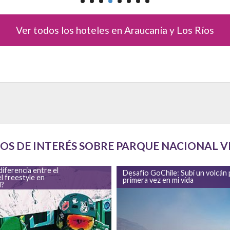
Ver todos los hoteles en Araucanía y Los Ríos
OS DE INTERÉS SOBRE PARQUE NACIONAL V
hile: Subí un volcán por
10 increíbles lugares que no sabía
en mi vida
que estaban en Chile