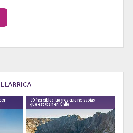
ILLARRICA
s
10 increíbles paisajes de nieve que no
Chile 
creerás que están en Chile
destin