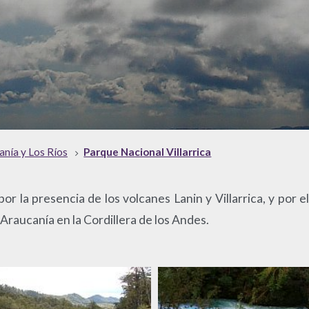
anía y Los Ríos
Parque Nacional Villarrica
por la presencia de los volcanes Lanin y Villarrica, y por e
Araucanía en la Cordillera de los Andes.