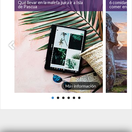
Qué llevar en la maleta para ir a Isla
6 comidas tí
de Pascua
comer en Is
Más información