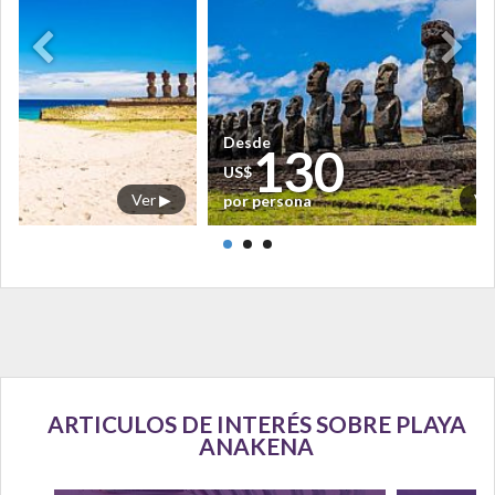
Desde
130
US$
o
Ver ▶
Ve
por persona
ARTICULOS DE INTERÉS SOBRE PLAYA
ANAKENA