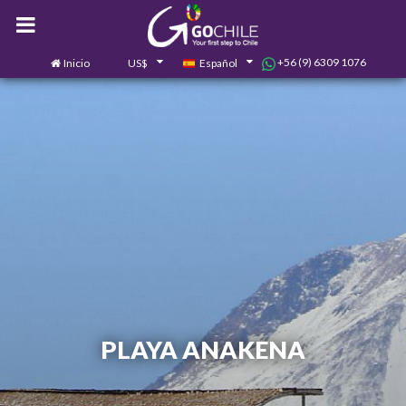
+56 (9) 6309 1076
Inicio
US$
Español
0
Contáctanos
PLAYA ANAKENA