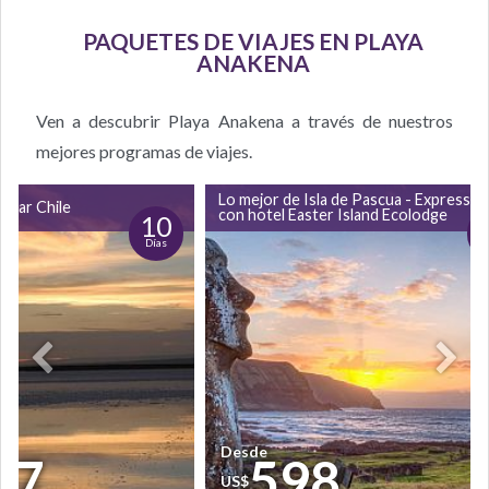
PAQUETES DE VIAJES EN PLAYA
ANAKENA
Ven a descubrir Playa Anakena a través de nuestros
mejores programas de viajes.
Lo mejor de Isla de Pascua - Express
itar Chile
con hotel Easter Island Ecolodge
10
Días
D
Desde
17
598
US$