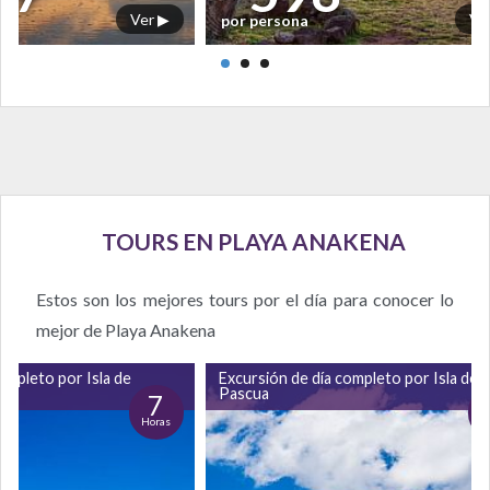
Ver ▶
Ve
por persona
TOURS EN PLAYA ANAKENA
Estos son los mejores tours por el día para conocer lo
mejor de Playa Anakena
ompleto por Isla de
Excursión de día completo por Isla de
Pascua
7
Horas
H