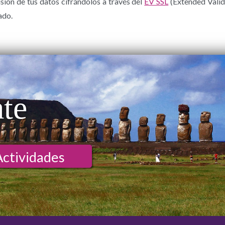
isión de tus datos cifrándolos a través del
EV SSL
(Extended Valid
ado.
ate
Actividades