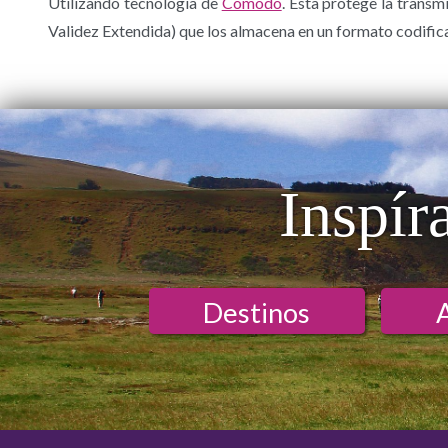
Utilizando tecnología de
Comodo
. Esta protege la transm
Validez Extendida) que los almacena en un formato codific
Inspír
Destinos