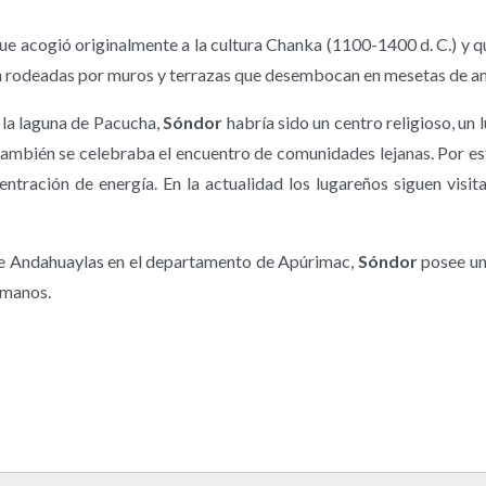
que acogió originalmente a la cultura Chanka (1100-1400 d. C.) y 
án rodeadas por muros y terrazas que desembocan en mesetas de a
a la laguna de Pacucha,
Sóndor
habría sido un centro religioso, un 
 también se celebraba el encuentro de comunidades lejanas. Por est
tración de energía. En la actualidad los lugareños siguen visit
de Andahuaylas en el departamento de Apúrimac,
Sóndor
posee un
umanos.