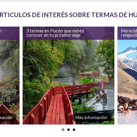
RTICULOS DE INTERÉS SOBRE TERMAS DE HU
n
3 termas en Pucón que debes
Merecid
conocer en tu próximo viaje
relajaci
mación
Más información