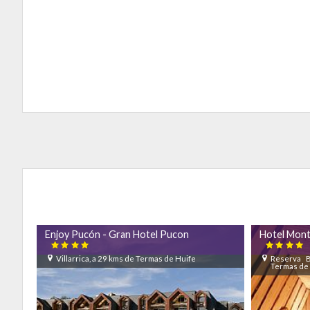
Enjoy Pucón - Gran Hotel Pucon
Hotel Monta


Villarrica, a 29 kms de Termas de Huife
Reserva B
Termas de