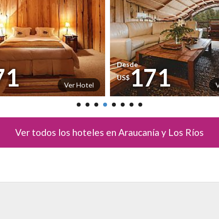
Desde
71
171
US$
Ver Hotel
V
Ver todos los hoteles en Araucanía y Los Ríos