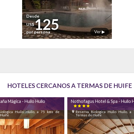
Desde
125
US$
Ver ▶
por persona
HOTELES CERCANOS A TERMAS DE HUIFE
ña Mágica - Huilo Huilo
Nothofagus Hotel & Spa - Huilo H

iologica Huilo Huilo, a 75 kms de
Reserva Biologica Huilo Huilo, 
 Huife
Termas de Huife