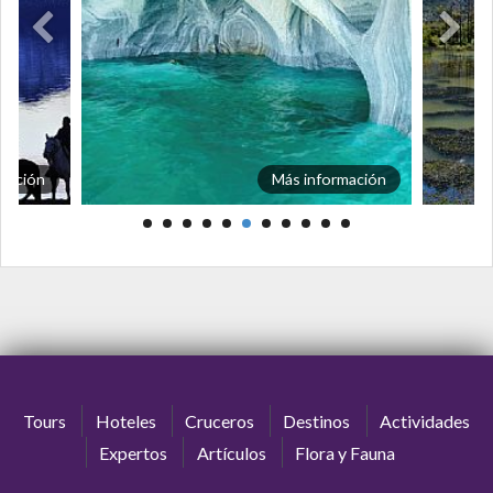
mación
Más información
Tours
Hoteles
Cruceros
Destinos
Actividades
Expertos
Artículos
Flora y Fauna