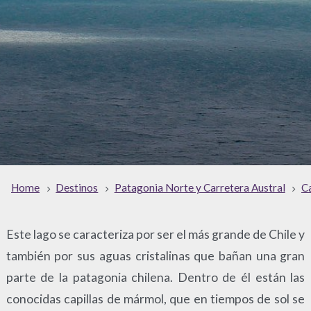
Home
Destinos
Patagonia Norte y Carretera Austral
Ca
Este lago se caracteriza por ser el más grande de Chile y
también por sus aguas cristalinas que bañan una gran
parte de la patagonia chilena. Dentro de él están las
conocidas capillas de mármol, que en tiempos de sol se