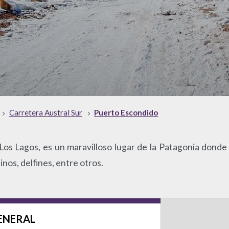
Carretera Austral Sur
Puerto Escondido
Los Lagos, es un maravilloso lugar de la Patagonia dond
nos, delfines, entre otros.
ENERAL