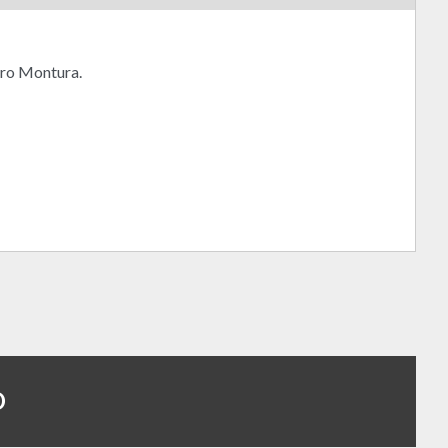
rro Montura.
O