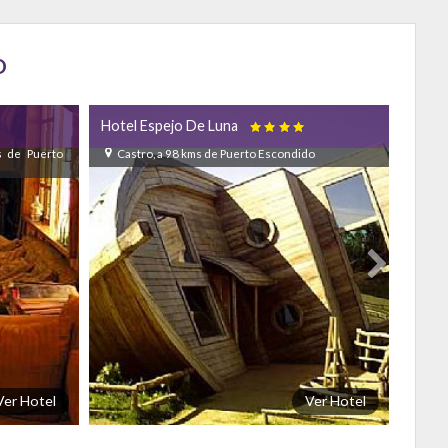
O
Hotel Espejo De Luna
Yelch

s de Puerto
Castro, a 98 kms de Puerto Escondido
Car
Esc
Ver Hotel
Ver Hotel