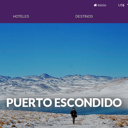
Inicio
US$
HOTELES
DESTINOS
PUERTO ESCONDIDO