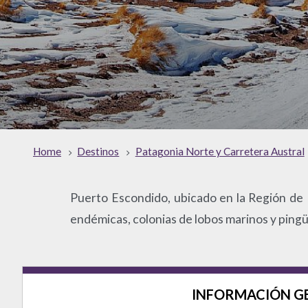
Home
Destinos
Patagonia Norte y Carretera Austral
Puerto Escondido, ubicado en la Región de 
endémicas, colonias de lobos marinos y pingüi
INFORMACIÓN G