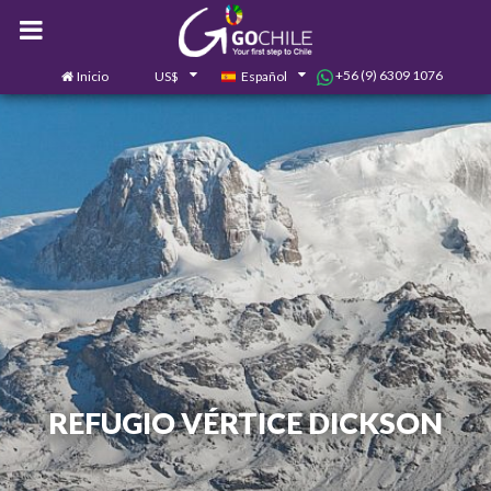
+56 (9) 6309 1076
Inicio
US$
Español
0
Contáctanos
REFUGIO VÉRTICE DICKSON