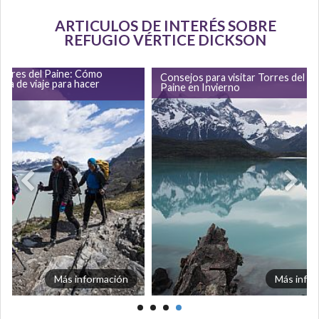
ARTICULOS DE INTERÉS SOBRE
REFUGIO VÉRTICE DICKSON
Torres del Paine: Cómo
Consejos para visitar Torres del
ila de viaje para hacer
Paine en Invierno
Más información
Más info