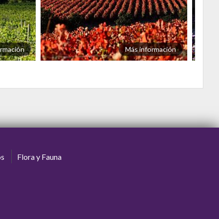
ormación
Más información
os
Flora y Fauna