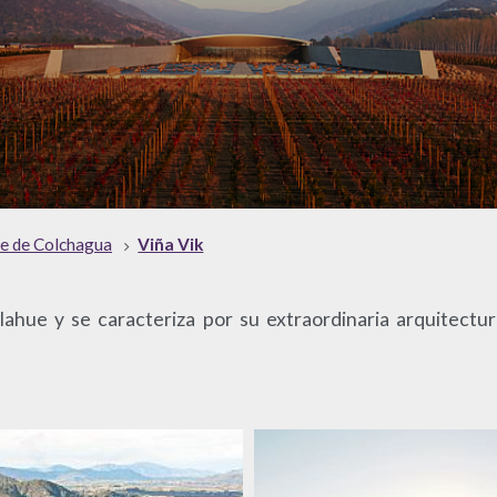
le de Colchagua
Viña Vik
llahue y se caracteriza por su extraordinaria arquitectu