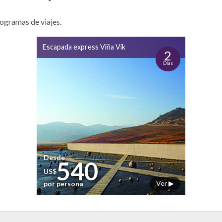
rogramas de viajes.
Escapada express Viña Vik
2
Días
Desde
540
US$
Ver ▶
por persona