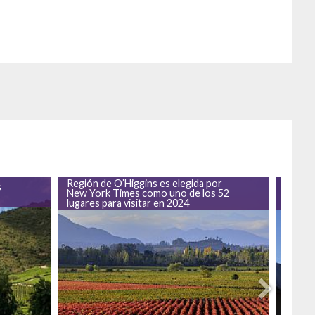
Región de O’Higgins es elegida por
VIK, la
s
New York Times como uno de los 52
galard
lugares para visitar en 2024
Award