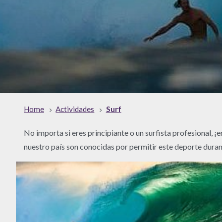
Home
Actividades
Surf
No importa si eres principiante o un surfista profesional, ¡
nuestro país son conocidas por permitir este deporte durant