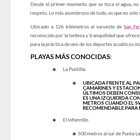
Desde el primer momento que se toca el agua, no 
respeto. Lo más asombroso de todo, es que no sólo s
Ubicado a 126 kilómetros al suroeste de
San Fe
reconocido por la belleza y tranquilidad que ofrece 
para la práctica de uno de los deportes acuáticos má
PLAYAS MÁS CONOCIDAS:
La Puntilla:
UBICADA FRENTE AL P
CAMARINES Y ESTACION
ÚLTIMOS DEBEN CONSI
ES UNA IZQUIERDA CO
METROS CUANDO EL SW
RECOMENDABLE PARA 
El Infiernillo
500 metros al sur de Punta La