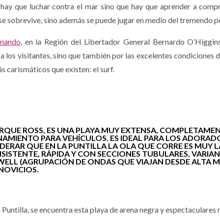
hay que luchar contra el mar sino que hay que aprender a compre
e sobrevive, sino además se puede jugar en medio del tremendo pode
rnando
, en la Región del Libertador General Bernardo O’Higgins
a los visitantes, sino que también por las excelentes condiciones de
s carismáticos que existen: el surf.
ARQUE ROSS, ES UNA PLAYA MUY EXTENSA, COMPLETAME
AMIENTO PARA VEHÍCULOS. ES IDEAL PARA LOS ADORADOR
DERAR QUE EN LA PUNTILLA LA OLA QUE CORRE ES MUY
NSISTENTE, RÁPIDA Y CON SECCIONES TUBULARES, VARI
ELL (AGRUPACIÓN DE ONDAS QUE VIAJAN DESDE ALTA MA
NOVICIOS.
 Puntilla, se encuentra esta playa de arena negra y espectaculares 