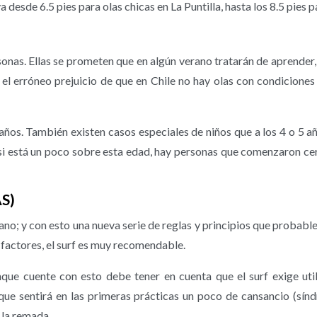
va desde 6.5 pies para olas chicas en La Puntilla, hasta los 8.5 pies
sonas. Ellas se prometen que en algún verano tratarán de aprende
el erróneo prejuicio de que en Chile no hay olas con condiciones 
años. También existen casos especiales de niños que a los 4 o 5
o si está un poco sobre esta edad, hay personas que comenzaron c
S)
ano; y con esto una nueva serie de reglas y principios que probab
 factores, el surf es muy recomendable.
que cuente con esto debe tener en cuenta que el surf exige uti
ue sentirá en las primeras prácticas un poco de cansancio (sín
 la remada