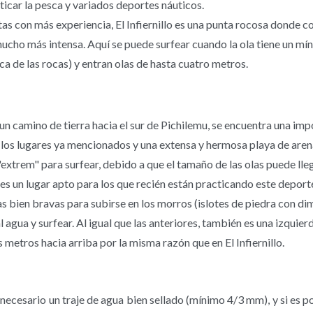
acticar la pesca y variados deportes náuticos.
s con más experiencia, El Infiernillo es una punta rocosa donde co
mucho más intensa. Aquí se puede surfear cuando la ola tiene un mí
a de las rocas) y entran olas de hasta cuatro metros.
n camino de tierra hacia el sur de Pichilemu, se encuentra una im
los lugares ya mencionados y una extensa y hermosa playa de aren
"extrem" para surfear, debido a que el tamaño de las olas puede lle
es un lugar apto para los que recién están practicando este deport
as bien bravas para subirse en los morros (islotes de piedra con 
l agua y surfear. Al igual que las anteriores, también es una izqu
 metros hacia arriba por la misma razón que en El Infiernillo.
 necesario un traje de agua bien sellado (mínimo 4/3 mm), y si es po