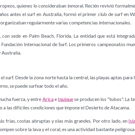
 europeos, quienes lo consideraban inmoral. Recién revivió form
ños antes el surf en Australia, formó el primer club de surf en 
 organizaban regularmente varias competencias internacionales.
, con sede en Palm Beach, Florida. La entidad que está integrad
la Fundación Internacional de Surf. Los primeros campeonatos mund
 Australia.
 el surf. Desde la zona norte hasta la central, las playas aptas para
erno, se puede surfear todo el año.
mucha fuerza, y entre
Arica
e
Iquique
se producen los "tubos". La te
 a las difíciles condiciones que impone el Desierto de Atacama.
s frías, costas abruptas y olas más grandes. Por otro lado, en
Isl
 rompen sobre la lava y el coral, es una actividad bastante peligrosa