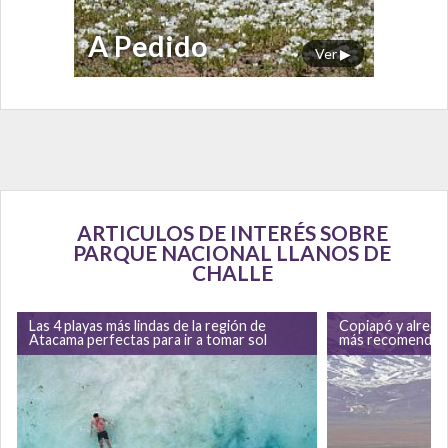
A Pedido
Ver ▶
ARTICULOS DE INTERÉS SOBRE
PARQUE NACIONAL LLANOS DE
CHALLE
Las 4 playas más lindas de la región de
Copiapó y alrede
Atacama perfectas para ir a tomar sol
más recomendad