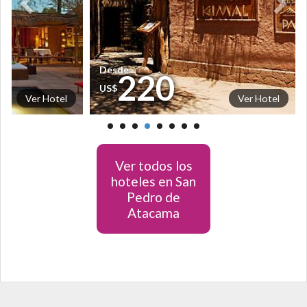
Desde
220
US$
Ver Hotel
Ver Hotel
Ver todos los
hoteles en San
Pedro de
Atacama