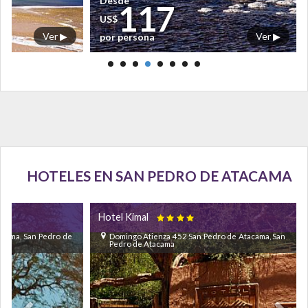
Desde
117
US$
Ver ▶
Ver ▶
por persona
HOTELES EN SAN PEDRO DE ATACAMA
Hotel Kimal

tacama, San Pedro de
Domingo Atienza 452 San Pedro de Atacama, San
Pedro de Atacama