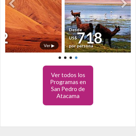
Desde
2
718
US$
Ver ▶
por persona
Ver todos los
Programas en
San Pedro de
Atacama