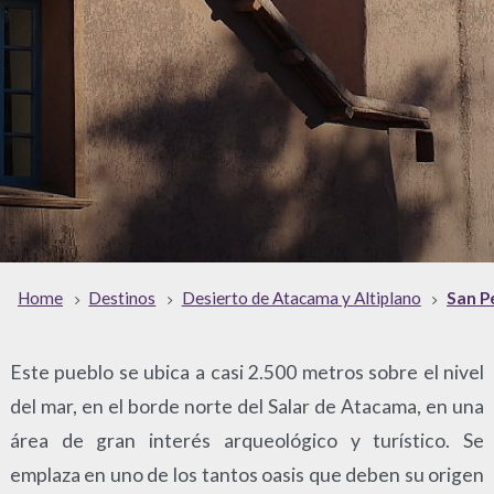
Home
Destinos
Desierto de Atacama y Altiplano
San P
Este pueblo se ubica a casi 2.500 metros sobre el nivel
del mar, en el borde norte del Salar de Atacama, en una
área de gran interés arqueológico y turístico. Se
emplaza en uno de los tantos oasis que deben su origen