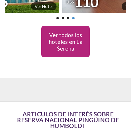
6
110
US$
Ver Hotel
Ve
Ver todos los
hoteles en La
Serena
ARTICULOS DE INTERÉS SOBRE
RESERVA NACIONAL PINGÜINO DE
HUMBOLDT