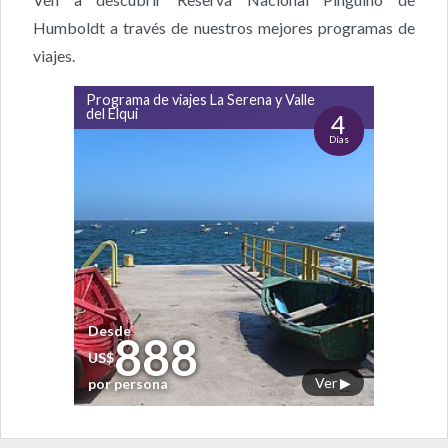
Humboldt a través de nuestros mejores programas de
viajes.
Programa de viajes La Serena y Valle
del Elqui
4
Días
Desde
888
US$
Ver ▶
por persona