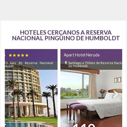
HOTELES CERCANOS A RESERVA
NACIONAL PINGÜINO DE HUMBOLDT
mbo
Apart Hotel Neruda

 a 75 kms de Reserva Nacional
Santiago, a 70 kms de Reserva Nacional
 Humboldt
de Humboldt
Desde