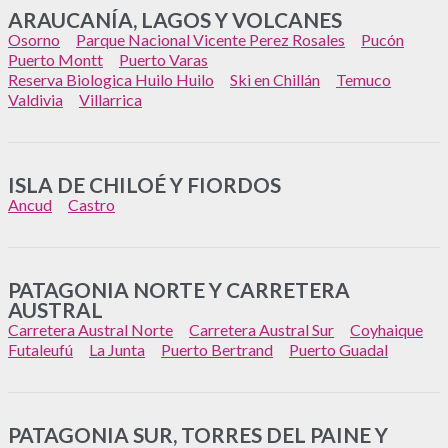
ARAUCANÍA, LAGOS Y VOLCANES
Osorno
Parque Nacional Vicente Perez Rosales
Pucón
Puerto Montt
Puerto Varas
Reserva Biologica Huilo Huilo
Ski en Chillán
Temuco
Valdivia
Villarrica
ISLA DE CHILOÉ Y FIORDOS
Ancud
Castro
PATAGONIA NORTE Y CARRETERA
AUSTRAL
Carretera Austral Norte
Carretera Austral Sur
Coyhaique
Futaleufú
La Junta
Puerto Bertrand
Puerto Guadal
PATAGONIA SUR, TORRES DEL PAINE Y