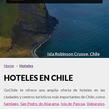
Isla Robinson Crusoe, Chile
Home
Hoteles
HOTELES EN CHILE
GoChile te ofrece una amplia oferta de hoteles en las
ciudades y centros turísticos más importantes de Chile, como
Santiago
,
San Pedro de Atacama
,
Isla de Pascua
,
Valparaíso
,