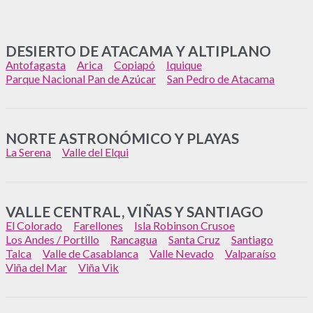
DESIERTO DE ATACAMA Y ALTIPLANO
Antofagasta
Arica
Copiapó
Iquique
Parque Nacional Pan de Azúcar
San Pedro de Atacama
NORTE ASTRONÓMICO Y PLAYAS
La Serena
Valle del Elqui
VALLE CENTRAL, VIÑAS Y SANTIAGO
El Colorado
Farellones
Isla Robinson Crusoe
Los Andes / Portillo
Rancagua
Santa Cruz
Santiago
Talca
Valle de Casablanca
Valle Nevado
Valparaíso
Viña del Mar
Viña Vik