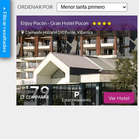
ORDENAR POR
Filtrar resultados
Enjoy Pucón - Gran Hotel Pucon

Clemente Holzafel 190 Pucón, Villarrica
Desde
79
US$
COMPARAR
Ver Hotel
Estacionamiento
Restaurante
Gimnasio
Bar
Piscina
Internet - Wi-Fi
Aire Acondicionado
SPA