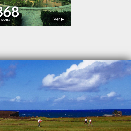
368
Ver ▶
ersona