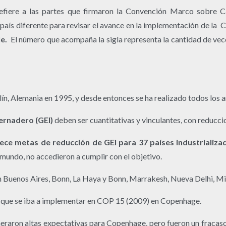
efiere a las partes que firmaron la Convención Marco sobre 
 país diferente para revisar el avance en la implementación de 
le.
El número que acompaña la sigla representa la cantidad de vec
rlín, Alemania en 1995, y desde entonces se ha realizado todos los a
ernadero (GEI)
deben ser cuantitativas y vinculantes, con reducc
ece metas de reducción de GEI para 37 países industrializa
mundo, no accedieron a cumplir con el objetivo.
en Buenos Aires, Bonn, La Haya y Bonn, Marrakesh, Nueva Delhi, Mi
o
que se iba a implementar en COP 15 (2009) en Copenhage.
aron altas expectativas para Copenhage, pero fueron un fracaso