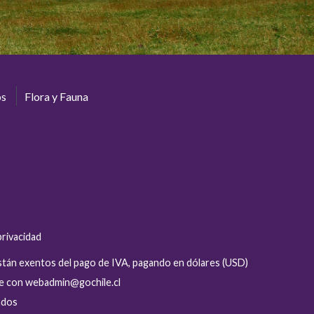
os
Flora y Fauna
privacidad
están exentos del pago de IVA, pagando en dólares (USD)
se con webadmin@gochile.cl
ados