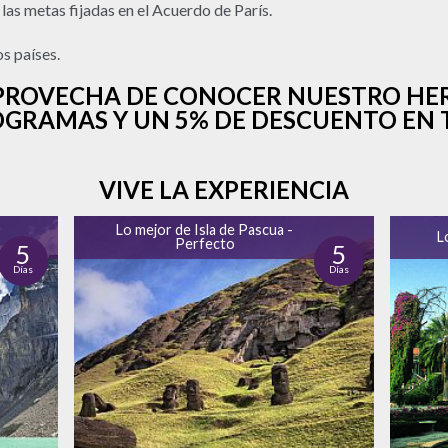
a las metas fijadas en el Acuerdo de París.
s países.
¡APROVECHA DE CONOCER NUESTRO HE
GRAMAS Y UN 5% DE DESCUENTO EN T
VIVE LA EXPERIENCIA
Lo mejor de Isla de Pascua -
L
Perfecto
5
5
Días
Días