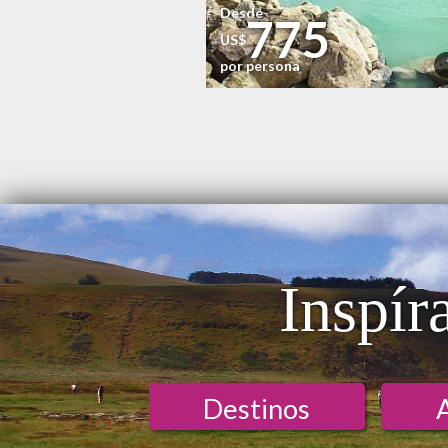
Desde
775
US$
por persona
Inspír
Destinos