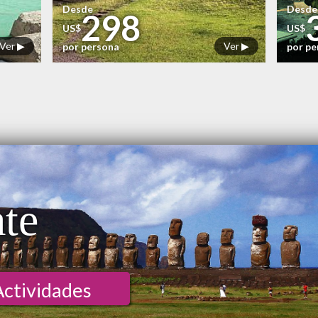
Desde
Desde
298
US$
US$
Ver ▶
Ver ▶
por persona
por p
ate
Actividades