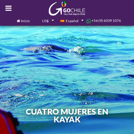
+56 (9) 6309 1076
Inicio
US$
Español
0
Contáctanos
CUATRO MUJERES EN
KAYAK