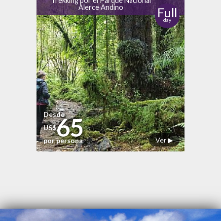
Trekking por el Parque Nacional
Alerce Andino
Full
day
Desde
65
US$
Ver ▶
por persona