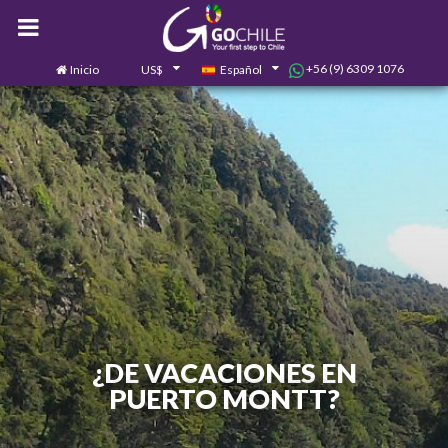
+56 (9) 6309 1076
Inicio
US$
Español
0
Contáctanos
¿DE VACACIONES EN
PUERTO MONTT?