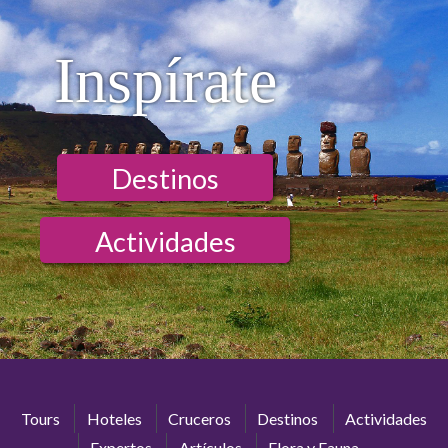
Inspírate
Destinos
Actividades
Tours
Hoteles
Cruceros
Destinos
Actividades
Expertos
Artículos
Flora y Fauna