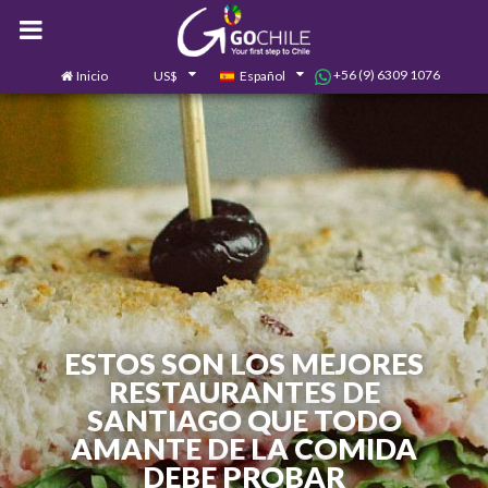
+56 (9) 6309 1076
Inicio
US$
Español
0
Contáctanos
ESTOS SON LOS MEJORES
RESTAURANTES DE
SANTIAGO QUE TODO
AMANTE DE LA COMIDA
DEBE PROBAR