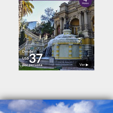
Horas
Desde
37
US$
Ver ▶
por persona