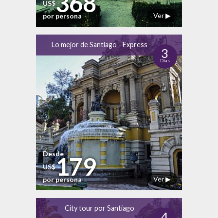
368
US$
Ver ▶
por persona
Lo mejor de Santiago - Express
3
Días
Desde
179
US$
Ver ▶
por persona
City tour por Santiago
4