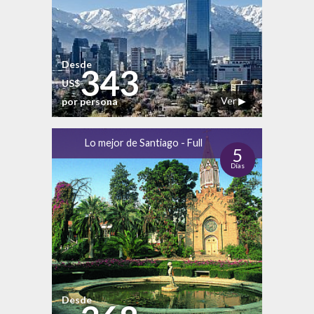
Desde
343
US$
Ver ▶
por persona
Lo mejor de Santiago - Full
5
Días
Desde