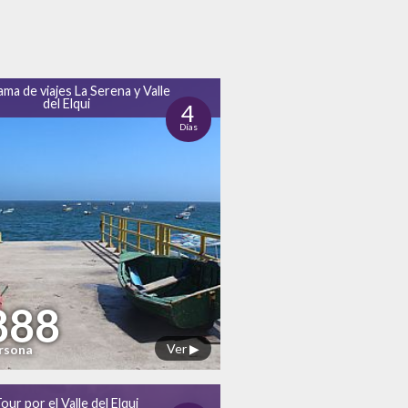
ma de viajes La Serena y Valle
del Elqui
4
Días
888
Ver ▶
ersona
our por el Valle del Elqui