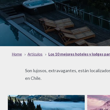
Home
Artículos
Los 10 mejores hoteles y lodges pa
Son lujosos, extravagantes, están localizado
en Chile.