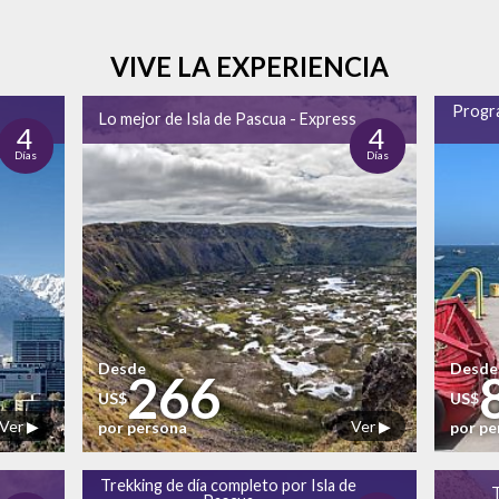
VIVE LA EXPERIENCIA
Progra
Lo mejor de Isla de Pascua - Express
4
4
Días
Días
Desde
Desde
266
US$
US$
Ver ▶
Ver ▶
por persona
por p
Trekking de día completo por Isla de
T