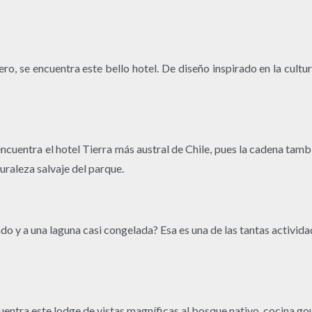
ero, se encuentra este bello hotel. De diseño inspirado en la cult
 encuentra el hotel Tierra más austral de Chile, pues la cadena ta
uraleza salvaje del parque.
ado y a una laguna casi congelada? Esa es una de las tantas activi
cuentra este lodge de vistas magníficas al bosque nativo, cocina g