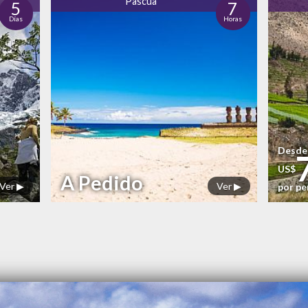
Pascua
5
7
Días
Horas
Desde
US$
A Pedido
Ver ▶
Ver ▶
por p