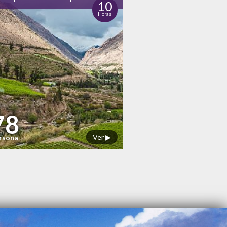
10
Horas
78
Ver ▶
ersona