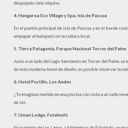
despejado cielo elquino.
4. Hangaroa Eco Village y Spa, Isla de Pascua
En el pueblo principal de Isla de Pascua y en el borde cost
empapar al huésped con la cultura local.
5. Tierra Patagonia, Parque Nacional Torres del Paine
Justo a un lado del Lago Sarmiento en Torres del Paine, se
de este moderno hotel de diseño, es posible observar la nat
6. Hotel Portillo, Los Andes
¿Te imaginas metido en una piscina con vista a un valle nev
de ski.
7. Uman Lodge, Futaleufú
En la región de Los Lagos, a kilómetros de Futaleufú, se en