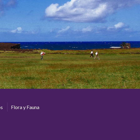
os
Flora y Fauna