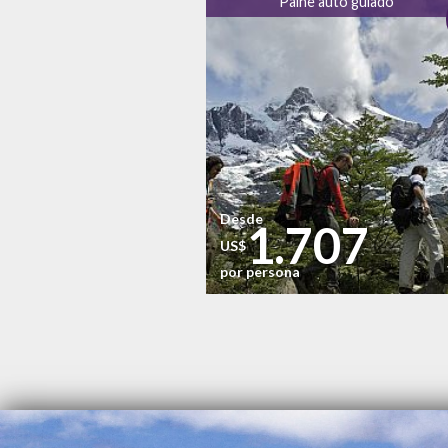
Paine auto guiado
Desde
1.707
US$
por persona