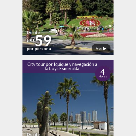
Desde
59
US$
Ver ▶
por persona
City tour por Iquique y navegación a
la boya Esmeralda
4
Horas
Desde