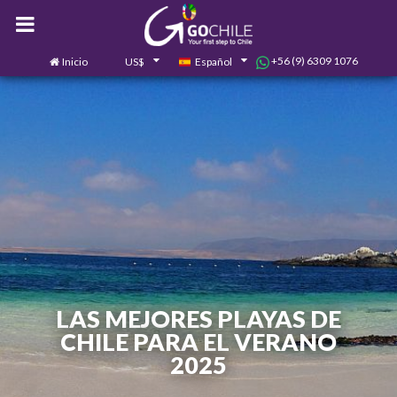
+56 (9) 6309 1076
Inicio
US$
Español
0
Contáctanos
LAS MEJORES PLAYAS DE
CHILE PARA EL VERANO
2025