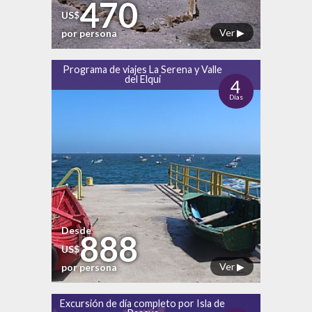
470
US$
Ver ▶
por persona
Programa de viajes La Serena y Valle
del Elqui
4
Días
Desde
888
US$
Ver ▶
por persona
Excursión de día completo por Isla de