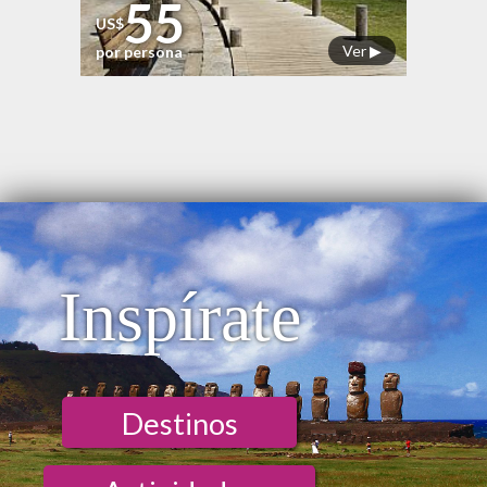
55
US$
Ver ▶
por persona
Inspírate
Destinos