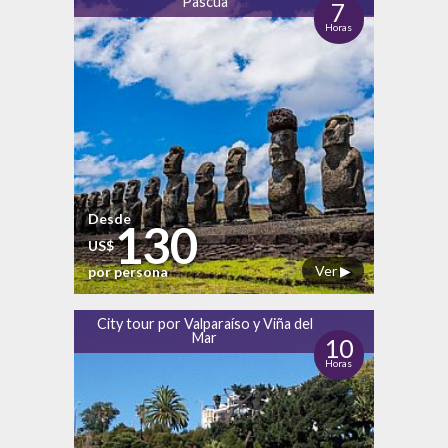
Pascua
7
Horas
Desde
130
US$
Ver ▶
por persona
City tour por Valparaíso y Viña del
Mar
10
Horas