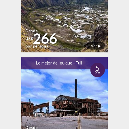
Desde
266
US$
Ver ▶
por persona
Lo mejor de Iquique - Full
5
Días
Desde