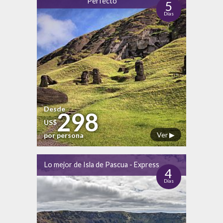
Perfecto
5
Días
Desde
298
US$
Ver ▶
por persona
Lo mejor de Isla de Pascua - Express
4
Días