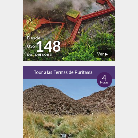
Desde
148
US$
Ver ▶
por persona
Tour a las Termas de Puritama
4
Horas