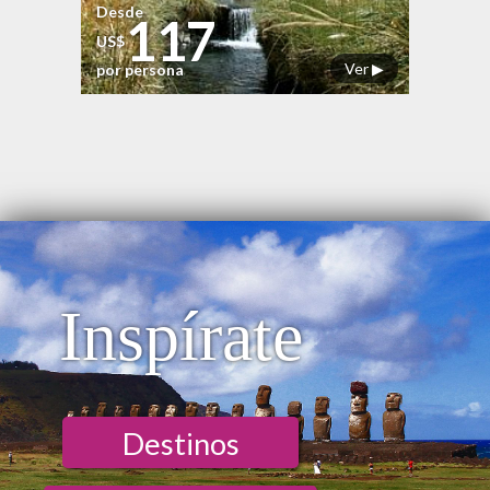
Desde
117
US$
Ver ▶
por persona
Inspírate
Destinos