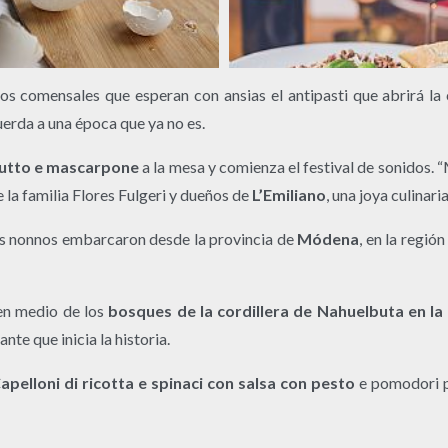
los comensales que esperan con ansias el antipasti que abrirá l
cuerda a una época que ya no es.
utto e mascarpone
a la mesa y comienza el festival de sonidos. “
 la familia Flores Fulgeri y dueños de
L’Emiliano
, una joya culinar
us nonnos embarcaron desde la provincia de
Módena
, en la regió
en medio de los
bosques de la cordillera de Nahuelbuta en la
nte que inicia la historia.
apelloni di ricotta e spinaci con salsa con pesto
e pomodori p