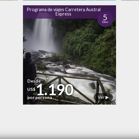
Programa de viajes Carretera Austral
Express
5
Días
Desde
1.190
US$
Ver ▶
por persona