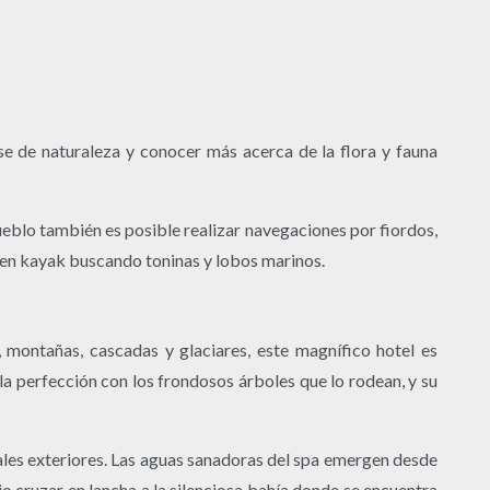
e de naturaleza y conocer más acerca de la flora y fauna
eblo también es posible realizar navegaciones por fiordos,
r en kayak buscando toninas y lobos marinos.
 montañas, cascadas y glaciares, este magnífico hotel es
la perfección con los frondosos árboles que lo rodean, y su
ales exteriores. Las aguas sanadoras del spa emergen desde
o cruzar en lancha a la silenciosa bahía donde se encuentra