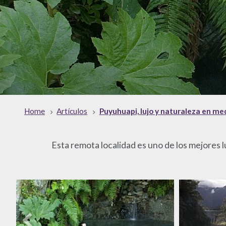
Home
Artículos
Puyuhuapi, lujo y naturaleza en med
Esta remota localidad es uno de los mejores l