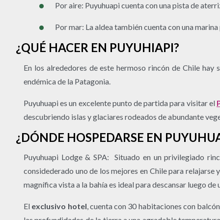
Por aire: Puyuhuapi cuenta con una pista de aterr
Por mar: La aldea también cuenta con una marina
¿QUÉ HACER EN PUYUHIAPI?
En los alrededores de este hermoso rincón de Chile hay
endémica de la Patagonia.
Puyuhuapi es un excelente punto de partida para visitar el
descubriendo islas y glaciares rodeados de abundante veget
¿DÓNDE HOSPEDARSE EN PUYUHUA
Puyuhuapi Lodge & SPA: Situado en un privilegiado rinc
considederado uno de los mejores en Chile para relajarse y
magnífica vista a la bahía es ideal para descansar luego de 
El
exclusivo hotel
, cuenta con 30 habitaciones con balcó
las profundidades de la tierra a una agradable temperatura