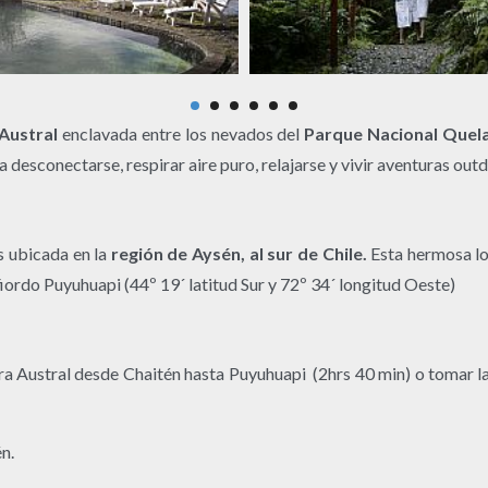
Austral
enclavada entre los nevados del
Parque Nacional Quela
 desconectarse, respirar aire puro, relajarse y vivir aventuras out
 ubicada en la
región de Aysén, al sur de Chile.
Esta hermosa lo
fiordo Puyuhuapi (44º 19´ latitud Sur y 72º 34´ longitud Oeste)
era Austral desde Chaitén hasta Puyuhuapi (2hrs 40 min) o tomar 
n.