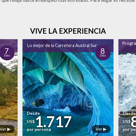
VIVE LA EXPERIENCIA
Progra
Lo mejor de la Carretera Austral Sur
7
8
Días
Días
Desde
Desde
1.717
US$
US$
Ver ▶
Ver ▶
por persona
por p