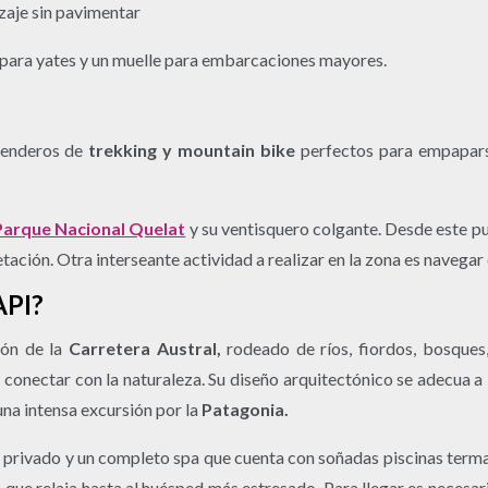
izaje sin pavimentar
 para yates y un muelle para embarcaciones mayores.
 senderos de
trekking y mountain bike
perfectos para empapars
Parque Nacional Quelat
y su ventisquero colgante. Desde este pu
ación. Otra interseante actividad a realizar en la zona es navega
PI?
ón de la
Carretera Austral,
rodeado de ríos, fiordos, bosques,
 conectar con la naturaleza. Su diseño arquitectónico se adecua a 
una intensa excursión por la
Patagonia.
n privado y un completo spa que cuenta con soñadas piscinas term
 que relaja hasta al huésped más estresado. Para llegar es necesari