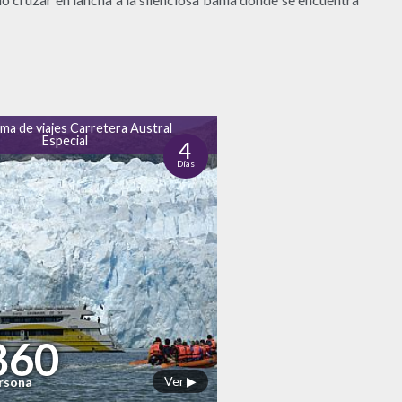
ma de viajes Carretera Austral
Especial
4
Días
860
Ver ▶
ersona