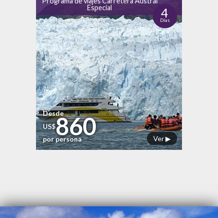
Programa de viajes Carretera Austral
Especial
4
Días
Desde
860
US$
Ver ▶
por persona