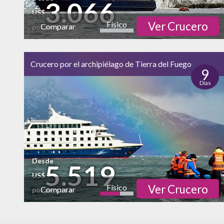
3.066
US$
Físico
Ver Crucero
Comparar
por persona
Cultural
Naturaleza
Crucero por el archipiélago de Tierra del Fuego
alto
9
Vida Nocturna
Días
Desde
5.519
US$
Físico
Ver Crucero
Comparar
por persona
Cultural
Naturaleza