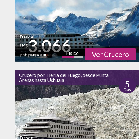
Desde
3.066
US$
Físico
Ver Crucero
Comparar
por persona
Cultural
Naturaleza
Crucero por Tierra del Fuego, desde Punta
alto
Arenas hasta Ushuaia
5
Vida Nocturna
Días
Desde