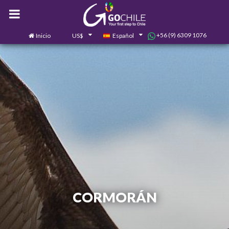
+56 (9) 6309 1076
Inicio
US$
Español
0
Contáctanos
CORMORÁN