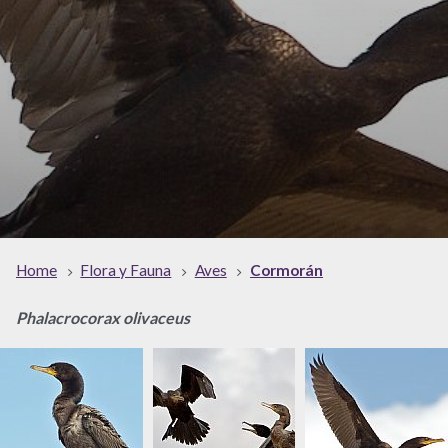
Home
Flora y Fauna
Aves
Cormorán
Phalacrocorax olivaceus