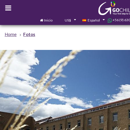
+56 (9) 63
Inicio
US$
Español
Home
Fotos