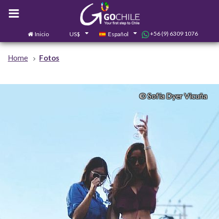
+56 (9) 6309 1076
Inicio
US$
Español
0
Contáctanos
Home
Fotos
© Sofía Dyer Vicuña