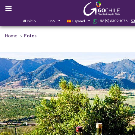
+56 (9) 6309 1076
Inicio
US$
Español
Home
Fotos